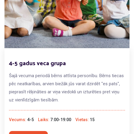
4-5 gadus veca grupa
Šajā vecuma periodā bērns attīsta personību. Bērns tiecas
pēc neatkarības, arvien biežāk jūs varat dzirdēt "es pats",
pieprasīt rēķināties ar viņa viedokli un izturēties pret viņu
uz vienlīdzīgām tiesībām.
Vecums:
4-5
Laiks:
7:00-19:00
Vietas:
15