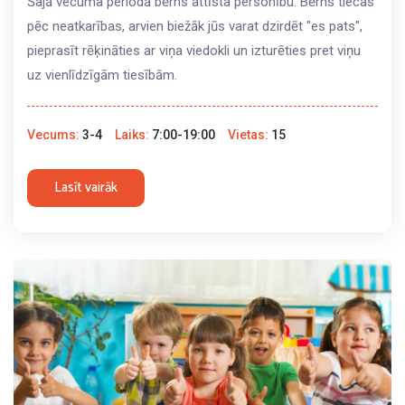
Šajā vecuma periodā bērns attīsta personību. Bērns tiecas
pēc neatkarības, arvien biežāk jūs varat dzirdēt "es pats",
pieprasīt rēķināties ar viņa viedokli un izturēties pret viņu
uz vienlīdzīgām tiesībām.
Vecums:
3-4
Laiks:
7:00-19:00
Vietas:
15
Lasīt vairāk