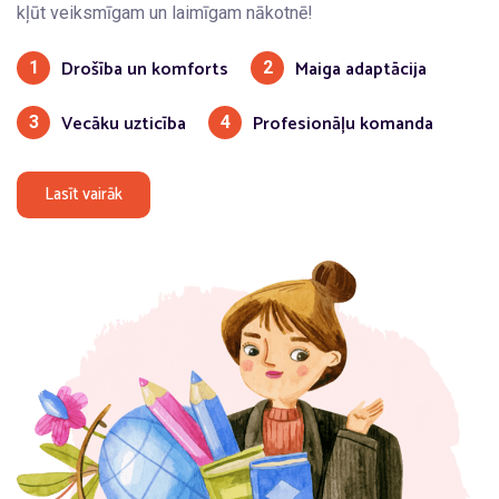
kļūt veiksmīgam un laimīgam nākotnē!
Drošība un komforts
Maiga adaptācija
1
2
Vecāku uzticība
Profesionāļu komanda
3
4
Lasīt vairāk