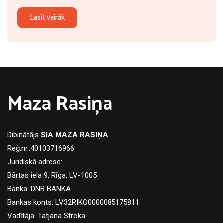
Lasīt vairāk
Maza Rasiņa
Dibinātājs
SIA MAZA RASIŅA
Reģ.nr.:40103716966
Juridiskā adrese:
Bārtas iela 9, Rīga, LV-1005
Banka: DNB BANKA
Bankas konts: LV32RIKO0000085175811
Vadītāja: Tatjana Stroka