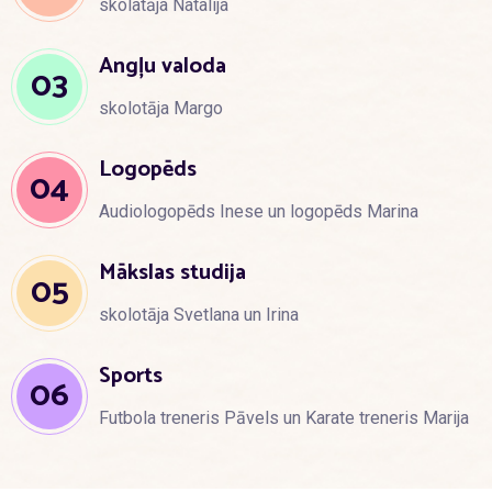
skolatāja Natalija
Angļu valoda
03
skolotāja Margo
Logopēds
04
Audiologopēds Inese un logopēds Marina
Mākslas studija
05
skolotāja Svetlana un Irina
Sports
06
Futbola treneris Pāvels un Karate treneris Marija