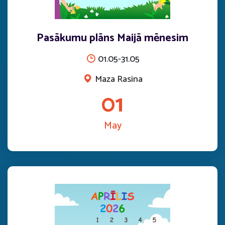
Pasākumu plāns Maijā mēnesim
01.05-31.05
Maza Rasina
01
May