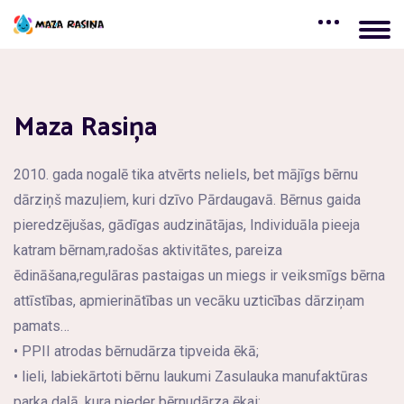
Maza Rasiņa
2010. gada nogalē tika atvērts neliels, bet mājīgs bērnu
dārziņš mazuļiem, kuri dzīvo Pārdaugavā. Bērnus gaida
pieredzējušas, gādīgas audzinātājas, Individuāla pieeja
katram bērnam,radošas aktivitātes, pareiza
ēdināšana,regulāras pastaigas un miegs ir veiksmīgs bērna
attīstības, apmierinātības un vecāku uzticības dārziņam
pamats…
• PPII atrodas bērnudārza tipveida ēkā;
• lieli, labiekārtoti bērnu laukumi Zasulauka manufaktūras
parka daļā, kura pieder bērnudārza ēkai;