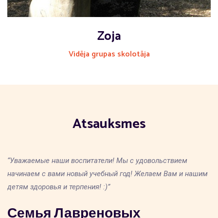
Zoja
Vidēja grupas skolotāja
Atsauksmes
“Уважаемые наши воспитатели! Мы с удовольствием
начинаем с вами новый учебный год! Желаем Вам и нашим
детям здоровья и терпения! :)”
Семья Лавреновых