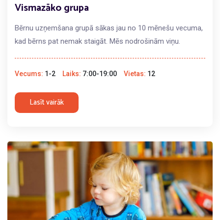
Vismazāko grupa
Bērnu uzņemšana grupā sākas jau no 10 mēnešu vecuma,
kad bērns pat nemak staigāt. Mēs nodrošinām viņu.
Vecums:
1-2
Laiks:
7:00-19:00
Vietas:
12
Lasīt vairāk