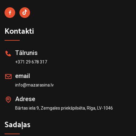
Kontakti
Tālrunis
+371 29 678 317
email
info@mazarasina.lv
Adrese
Bārtas iela 9, Zemgales priekšpilsēta, Rīga, LV-1046
Sadaļas