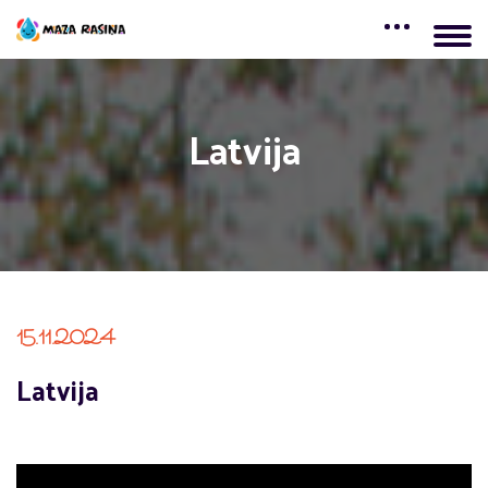
Latvija
15.11.2024
Latvija