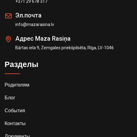
+371 29 678 317
Эл.почта
info@mazarasina.lv
Адрес Maza Rasiņa
Bārtas iela 9, Zemgales priekšpilsēta, Rīga, LV-1046
Разделы
Родителям
Блог
События
Контакты
Документы