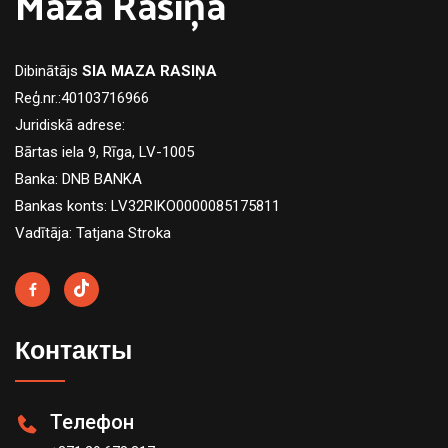
Maza Rasiņa
Dibinātājs
SIA MAZA RASIŅA
Reģ.nr.:40103716966
Juridiskā adrese:
Bārtas iela 9, Rīga, LV-1005
Banka: DNB BANKA
Bankas konts: LV32RIKO0000085175811
Vadītāja: Tatjana Stroka
Контакты
Телефон