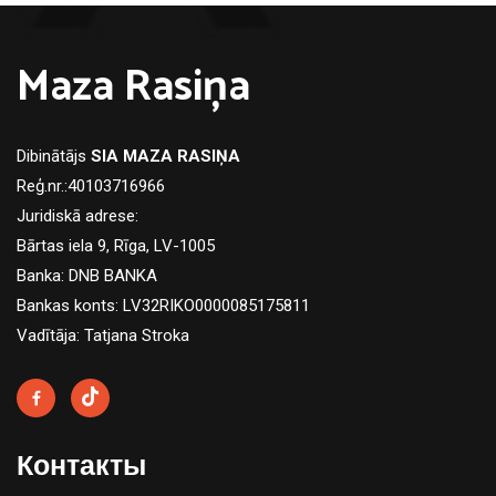
Maza Rasiņa
Dibinātājs
SIA MAZA RASIŅA
Reģ.nr.:40103716966
Juridiskā adrese:
Bārtas iela 9, Rīga, LV-1005
Banka: DNB BANKA
Bankas konts: LV32RIKO0000085175811
Vadītāja: Tatjana Stroka
Контакты